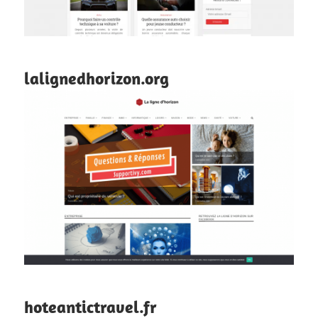
lalignedhorizon.org
hoteantictravel.fr