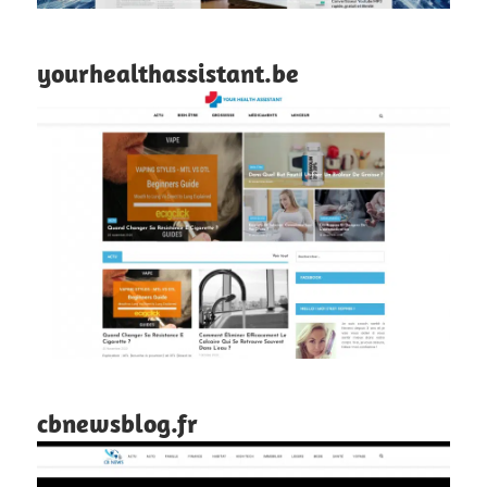
yourhealthassistant.be
cbnewsblog.fr